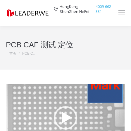
HongKong
4009-662-
ShenZhen HeFei
331
Search:
PCB CAF 测试 定位
您在这里：
首页
PCB C…
视
频
播
放
器