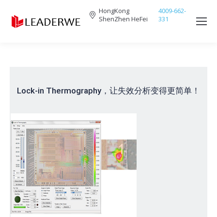
HongKong
4009-662-
ShenZhen HeFei
331
Search:
Lock-in Thermography，让失效分析变得更简单！