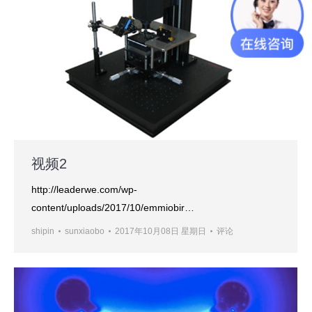
视频2
http://leaderwe.com/wp-
content/uploads/2017/10/emmiobir…
shipin
sunxiaobo
2017年10月08日 星期日
评论