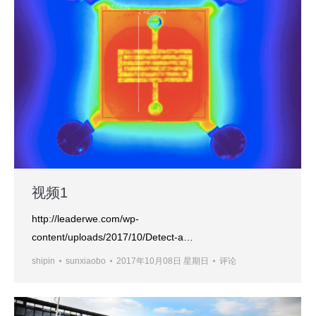
视频1
http://leaderwe.com/wp-
content/uploads/2017/10/Detect-a…
shipin
sunxiaobo
2017年10月08日 星期日
评论