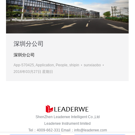
深圳分公司
深圳分公司
App-570425
,
Application
,
People
,
shipin
sunxiaobo
2016年03月27日 星期日
ShenZhen Leaderwe Intelligent Co.,Ltd
Leaderwe Instrument limited
Tel：
4009-662-331
Email：
info@leaderwe.com