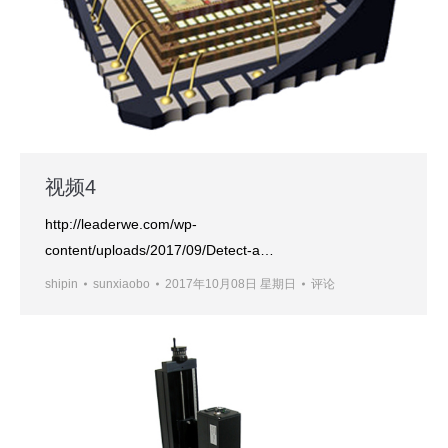
视频4
http://leaderwe.com/wp-
content/uploads/2017/09/Detect-a…
shipin
sunxiaobo
2017年10月08日 星期日
评论