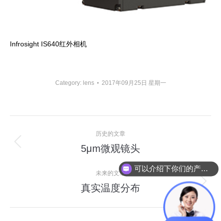
Infrosight IS640红外相机
Category:
lens
2017年09月25日 星期一
相
历史的文章
册
5μm微观镜头
上
导
一
可以介绍下你们的产品么？
个
未来的文章
航
相
真实温度分布
下
册：
一
个