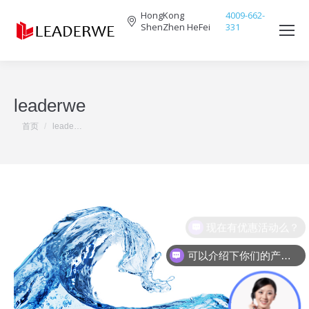
HongKong
4009-662-
ShenZhen HeFei
331
Search:
leaderwe
您在这里：
首页
leade…
现在有优惠活动么？
可以介绍下你们的产品么？