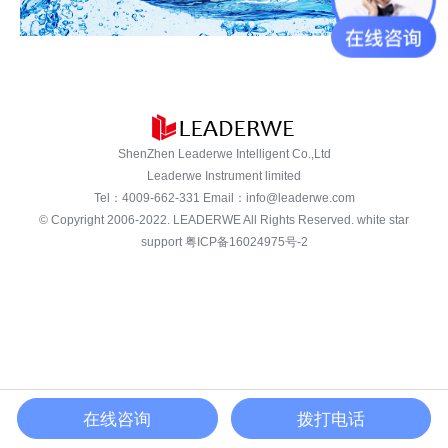
ShenZhen Leaderwe Intelligent Co.,Ltd
Leaderwe Instrument limited
Tel：
4009-662-331
Email：
info@leaderwe.com
© Copyright 2006-2022.
LEADERWE
All Rights Reserved. white star
support
粤ICP备16024975号-2
在线咨询
拨打电话