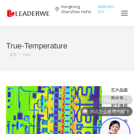
HongKong
4009-662-
ShenZhen HeFei
331
Search:
True-Temperature
您在这里：
首页
True-…
芯片晶圆
热分布，
可以介绍下你们的产品么？
对于微观
测试怎么收费的呢？
器件，真
实热分布
由于微观