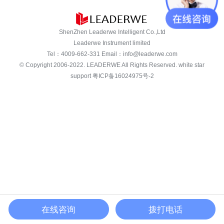
ShenZhen Leaderwe Intelligent Co.,Ltd
Leaderwe Instrument limited
Tel：
4009-662-331
Email：
info@leaderwe.com
© Copyright 2006-2022.
LEADERWE
All Rights Reserved. white star
support
粤ICP备16024975号-2
在线咨询
拨打电话