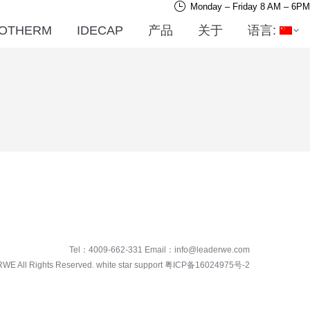
Monday – Friday 8 AM – 6PM
OTHERM
IDECAP
产品
关于
语言:
Tel：
4009-662-331
Email：
info@leaderwe.com
RWE
All Rights Reserved. white star support
粤ICP备16024975号-2