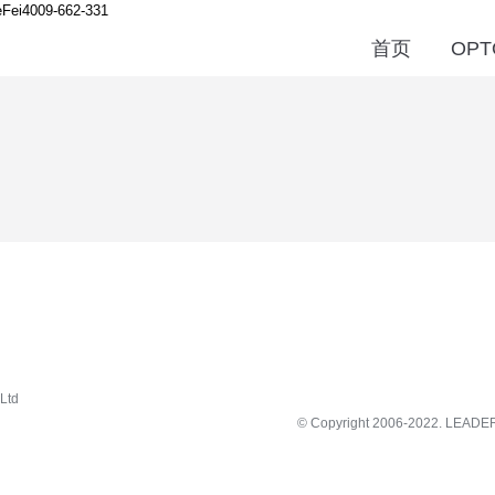
Fei
4009-662-331
首页
OPT
Ltd
© Copyright 2006-2022.
LEADE