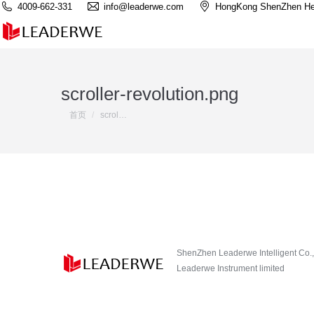
4009-662-331
info@leaderwe.com
HongKong ShenZhen He
scroller-revolution.png
您在这里：
首页
scrol…
ShenZhen Leaderwe Intelligent Co.,
Leaderwe Instrument limited