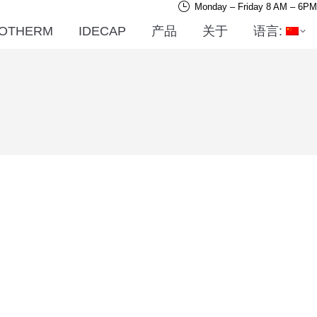
Monday – Friday 8 AM – 6PM
OTHERM
IDECAP
产品
关于
语言: