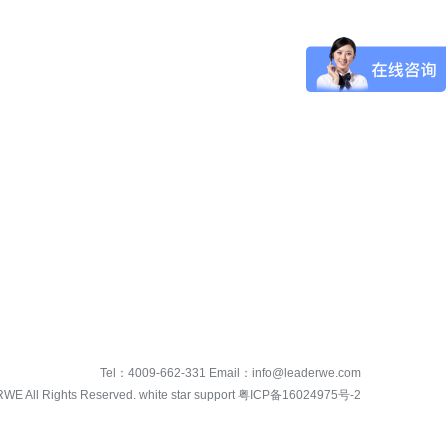
Tel：
4009-662-331
Email：
info@leaderwe.com
RWE
All Rights Reserved. white star support
粤ICP备16024975号-2