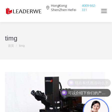
HongKong
4009-662-
ShenZhen HeFei
331
Search:
timg
您在这里：
首页
timg
现在有优惠活动么？
可以介绍下你们的产品么？