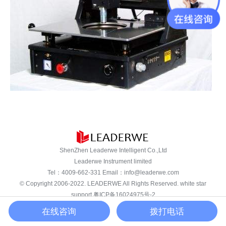
ShenZhen Leaderwe Intelligent Co.,Ltd
Leaderwe Instrument limited
Tel：
4009-662-331
Email：
info@leaderwe.com
© Copyright 2006-2022.
LEADERWE
All Rights Reserved. white star
support
粤ICP备16024975号-2
在线咨询
拨打电话