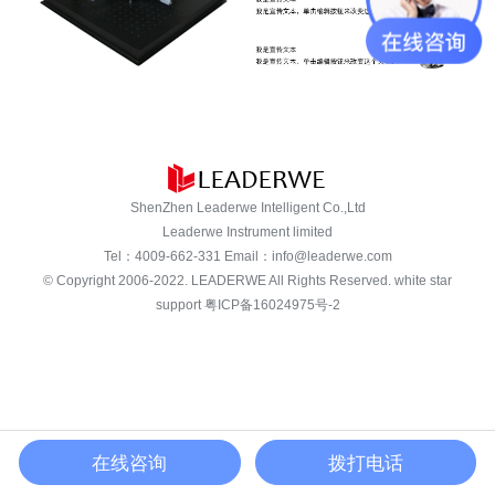
ShenZhen Leaderwe Intelligent Co.,Ltd
Leaderwe Instrument limited
Tel：
4009-662-331
Email：
info@leaderwe.com
© Copyright 2006-2022.
LEADERWE
All Rights Reserved. white star
support
粤ICP备16024975号-2
在线咨询
拨打电话