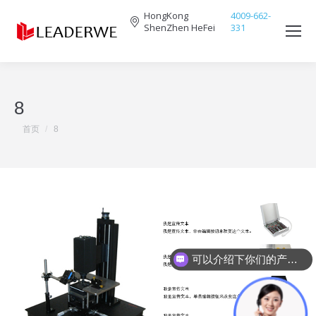
HongKong
4009-662-
ShenZhen HeFei
331
Search:
8
您在这里：
首页
8
可以介绍下你们的产品么？