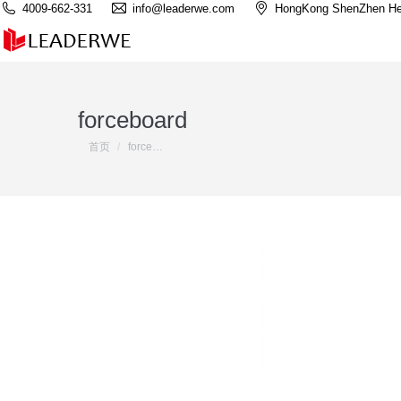
4009-662-331
info@leaderwe.com
HongKong ShenZhen He
forceboard
您在这里：
首页
force…