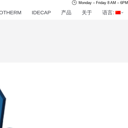
Monday – Friday 8 AM – 6PM
OTHERM
IDECAP
产品
关于
语言: