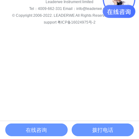
Leaderwe Instrument limited
Tel：
4009-662-331
Email：
info@leaderwe.com
© Copyright 2006-2022.
LEADERWE
All Rights Reserved. white star
support
粤ICP备16024975号-2
在线咨询
拨打电话