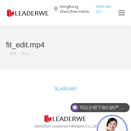
HongKong
4009-662-
ShenZhen HeFei
331
Search:
fit_edit.mp4
您在这里：
首页
fit_e…
fit_edit.mp4
可以介绍下你们的产品么？
ShenZhen Leaderwe Intelligent Co.,Ltd