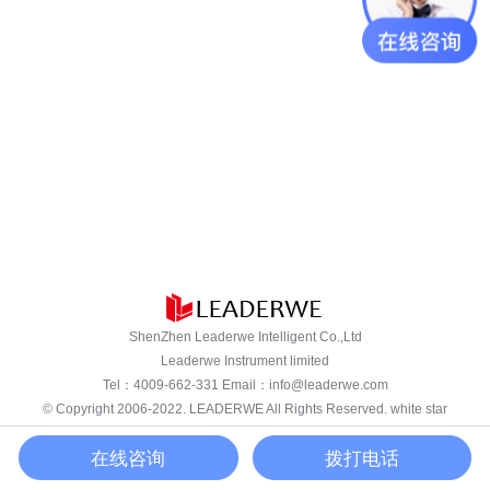
ShenZhen Leaderwe Intelligent Co.,Ltd
Leaderwe Instrument limited
Tel：
4009-662-331
Email：
info@leaderwe.com
© Copyright 2006-2022.
LEADERWE
All Rights Reserved. white star
support
粤ICP备16024975号-2
在线咨询
拨打电话