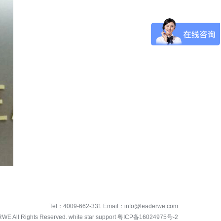
Tel：
4009-662-331
Email：
info@leaderwe.com
RWE
All Rights Reserved. white star support
粤ICP备16024975号-2