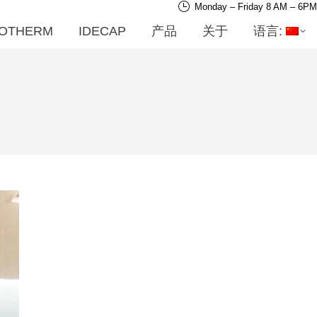
Monday – Friday 8 AM – 6PM
OTHERM
IDECAP
产品
关于
语言: