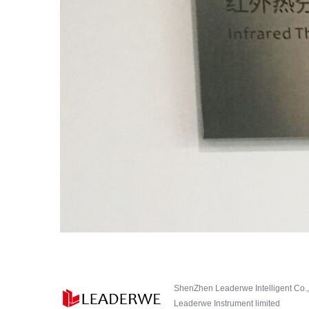
ShenZhen Leaderwe Intelligent Co.,
Leaderwe Instrument limited