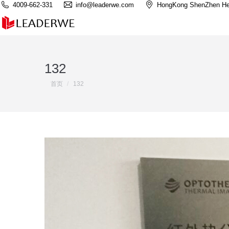
4009-662-331
info@leaderwe.com
HongKong ShenZhen He
132
您在这里：
首页
132