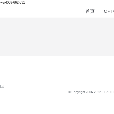
Fei
4009-662-331
首页
OPT
Ltd
© Copyright 2006-2022.
LEADE