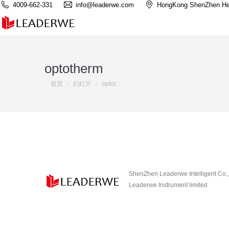
4009-662-331
info@leaderwe.com
HongKong ShenZhen He
optotherm
您在这里：
首页
幻灯片
optot…
ShenZhen Leaderwe Intelligent Co.,
Leaderwe Instrument limited