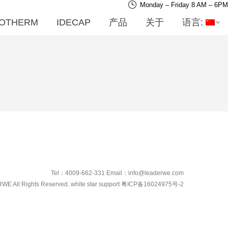
Monday – Friday 8 AM – 6PM
OTHERM
IDECAP
产品
关于
语言:
Tel：
4009-662-331
Email：
info@leaderwe.com
RWE
All Rights Reserved. white star support
粤ICP备16024975号-2