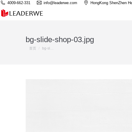
4009-662-331
info@leaderwe.com
HongKong ShenZhen He
bg-slide-shop-03.jpg
您在这里：
首页
bg-sl…