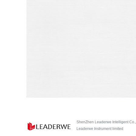
ShenZhen Leaderwe Intelligent Co.,
Leaderwe Instrument limited