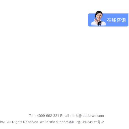
Tel：
4009-662-331
Email：
info@leaderwe.com
RWE
All Rights Reserved. white star support
粤ICP备16024975号-2