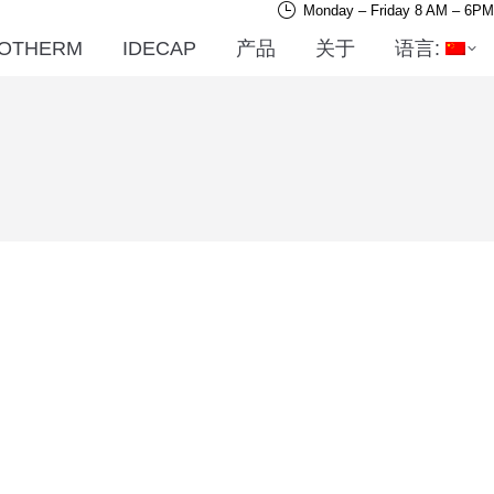
Monday – Friday 8 AM – 6PM
OTHERM
IDECAP
产品
关于
语言: