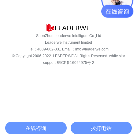
ShenZhen Leaderwe Intelligent Co.,Ltd
Leaderwe Instrument limited
Tel：
4009-662-331
Email：
info@leaderwe.com
© Copyright 2006-2022.
LEADERWE
All Rights Reserved. white star
support
粤ICP备16024975号-2
在线咨询
拨打电话