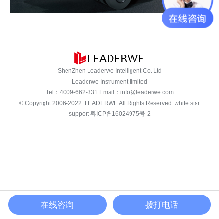
ShenZhen Leaderwe Intelligent Co.,Ltd
Leaderwe Instrument limited
Tel：
4009-662-331
Email：
info@leaderwe.com
© Copyright 2006-2022.
LEADERWE
All Rights Reserved. white star
support
粤ICP备16024975号-2
在线咨询
拨打电话