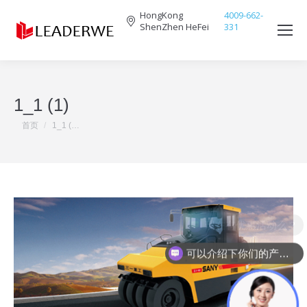
HongKong
4009-662-
ShenZhen HeFei
331
Search:
1_1 (1)
您在这里：
首页
1_1 (…
现在有优惠活动么？
可以介绍下你们的产品么？