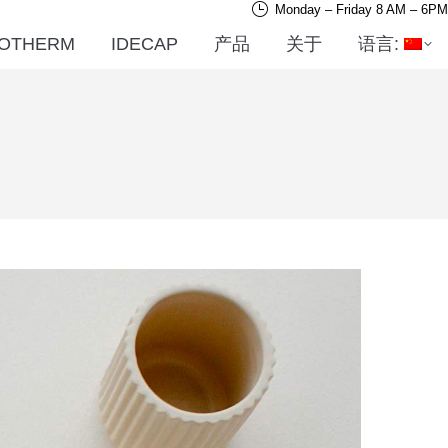
Monday – Friday 8 AM – 6PM
OTHERM
IDECAP
产品
关于
语言: