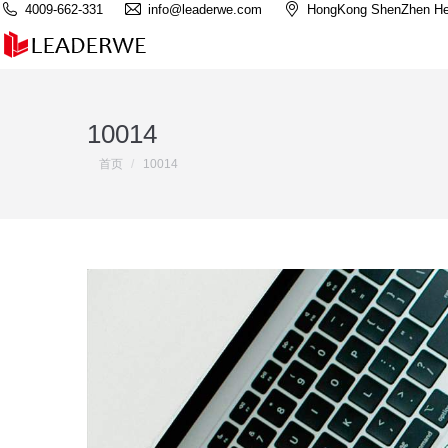
4009-662-331
info@leaderwe.com
HongKong ShenZhen He
10014
您在这里：
首页
10014