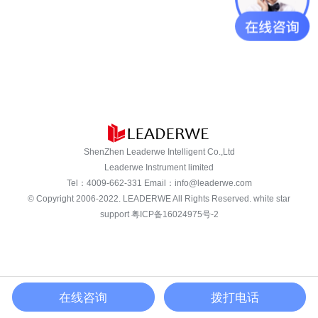
ShenZhen Leaderwe Intelligent Co.,Ltd
Leaderwe Instrument limited
Tel：
4009-662-331
Email：
info@leaderwe.com
© Copyright 2006-2022.
LEADERWE
All Rights Reserved. white star
support
粤ICP备16024975号-2
在线咨询
拨打电话